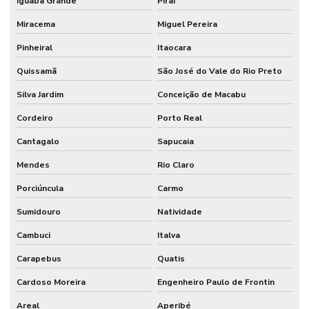
Iguaba Grande
Piraí
Miracema
Miguel Pereira
Pinheiral
Itaocara
Quissamã
São José do Vale do Rio Preto
Silva Jardim
Conceição de Macabu
Cordeiro
Porto Real
Cantagalo
Sapucaia
Mendes
Rio Claro
Porciúncula
Carmo
Sumidouro
Natividade
Cambuci
Italva
Carapebus
Quatis
Cardoso Moreira
Engenheiro Paulo de Frontin
Areal
Aperibé