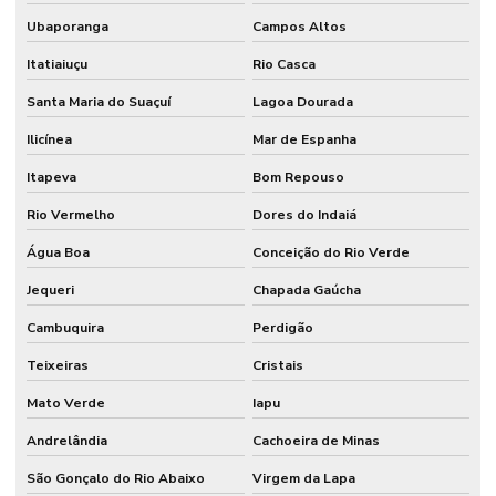
Ubaporanga
Campos Altos
Itatiaiuçu
Rio Casca
Santa Maria do Suaçuí
Lagoa Dourada
Ilicínea
Mar de Espanha
Itapeva
Bom Repouso
Rio Vermelho
Dores do Indaiá
Água Boa
Conceição do Rio Verde
Jequeri
Chapada Gaúcha
Cambuquira
Perdigão
Teixeiras
Cristais
Mato Verde
Iapu
Andrelândia
Cachoeira de Minas
São Gonçalo do Rio Abaixo
Virgem da Lapa