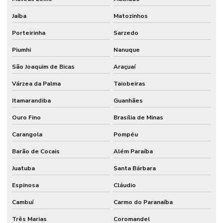
Jaíba
Matozinhos
Porteirinha
Sarzedo
Piumhi
Nanuque
São Joaquim de Bicas
Araçuaí
Várzea da Palma
Taiobeiras
Itamarandiba
Guanhães
Ouro Fino
Brasília de Minas
Carangola
Pompéu
Barão de Cocais
Além Paraíba
Juatuba
Santa Bárbara
Espinosa
Cláudio
Cambuí
Carmo do Paranaíba
Três Marias
Coromandel