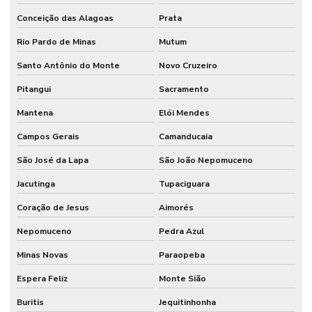
Conceição das Alagoas
Prata
Rio Pardo de Minas
Mutum
Santo Antônio do Monte
Novo Cruzeiro
Pitangui
Sacramento
Mantena
Elói Mendes
Campos Gerais
Camanducaia
São José da Lapa
São João Nepomuceno
Jacutinga
Tupaciguara
Coração de Jesus
Aimorés
Nepomuceno
Pedra Azul
Minas Novas
Paraopeba
Espera Feliz
Monte Sião
Buritis
Jequitinhonha