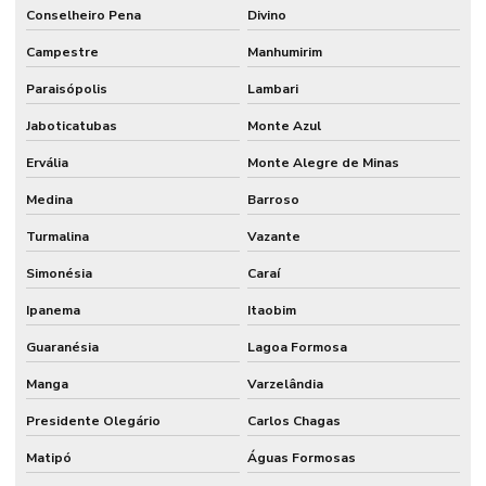
Conselheiro Pena
Divino
Campestre
Manhumirim
Paraisópolis
Lambari
Jaboticatubas
Monte Azul
Ervália
Monte Alegre de Minas
Medina
Barroso
Turmalina
Vazante
Simonésia
Caraí
Ipanema
Itaobim
Guaranésia
Lagoa Formosa
Manga
Varzelândia
Presidente Olegário
Carlos Chagas
Matipó
Águas Formosas