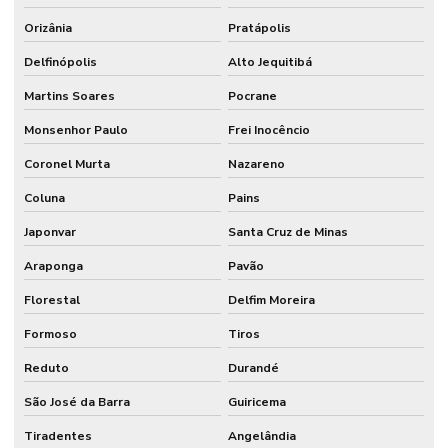
Orizânia
Pratápolis
Delfinópolis
Alto Jequitibá
Martins Soares
Pocrane
Monsenhor Paulo
Frei Inocêncio
Coronel Murta
Nazareno
Coluna
Pains
Japonvar
Santa Cruz de Minas
Araponga
Pavão
Florestal
Delfim Moreira
Formoso
Tiros
Reduto
Durandé
São José da Barra
Guiricema
Tiradentes
Angelândia