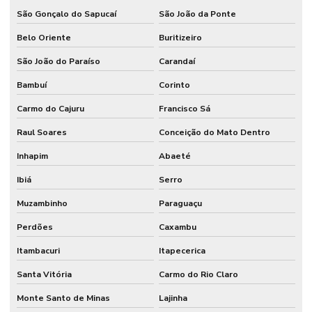
São Gonçalo do Sapucaí
São João da Ponte
Belo Oriente
Buritizeiro
São João do Paraíso
Carandaí
Bambuí
Corinto
Carmo do Cajuru
Francisco Sá
Raul Soares
Conceição do Mato Dentro
Inhapim
Abaeté
Ibiá
Serro
Muzambinho
Paraguaçu
Perdões
Caxambu
Itambacuri
Itapecerica
Santa Vitória
Carmo do Rio Claro
Monte Santo de Minas
Lajinha