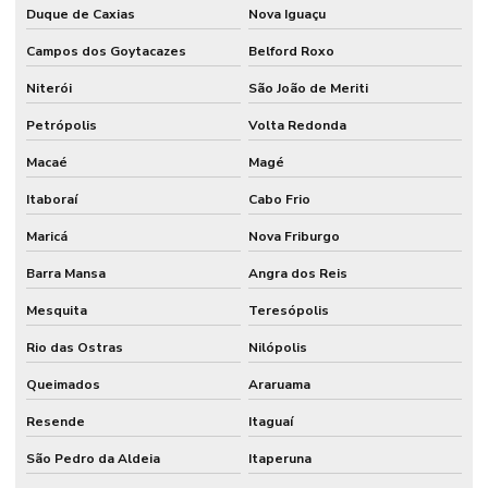
Duque de Caxias
Nova Iguaçu
Campos dos Goytacazes
Belford Roxo
Niterói
São João de Meriti
Petrópolis
Volta Redonda
Macaé
Magé
Itaboraí
Cabo Frio
Maricá
Nova Friburgo
Barra Mansa
Angra dos Reis
Mesquita
Teresópolis
Rio das Ostras
Nilópolis
Queimados
Araruama
Resende
Itaguaí
São Pedro da Aldeia
Itaperuna