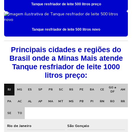
Tanque resfriador de leite 500 litros preço
Tanque resfriador de leite 500 litros novo
Principais cidades e regiões do
Brasil onde a Minas Mais atende
Tanque resfriador de leite 1000
litros preço:
GO e
RJ
MG
ES
SP
PR
SC
RS
PE
BA
CE
AM
DF
PA
AC
AL
AP
MA
MT
MS
PB
PI
RN
RO
RR
SE
TO
Rio de Janeiro
São Gonçalo