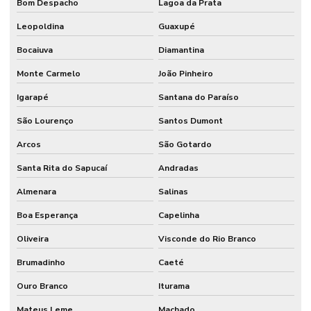
Bom Despacho
Lagoa da Prata
Leopoldina
Guaxupé
Bocaiuva
Diamantina
Monte Carmelo
João Pinheiro
Igarapé
Santana do Paraíso
São Lourenço
Santos Dumont
Arcos
São Gotardo
Santa Rita do Sapucaí
Andradas
Almenara
Salinas
Boa Esperança
Capelinha
Oliveira
Visconde do Rio Branco
Brumadinho
Caeté
Ouro Branco
Iturama
Mateus Leme
Machado