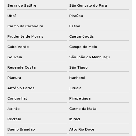
Serra do Salitre
São Gonçalo do Pará
Ubaí
Piraúba
Carmo da Cachoeira
Estiva
Prudente de Morais
Caetanópolis
Cabo Verde
Campo do Meio
Gouveia
São João do Manhuaçu
Resende Costa
São Tiago
Planura
Itanhomi
Antônio Carlos
Juruaia
Congonhal
Pirapetinga
Jacinto
Carmo da Mata
Recreio
Ibiraci
Bueno Brandão
Alto Rio Doce