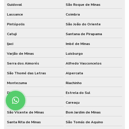
Guidoval
São Roque de Minas
Lassance
Coimbra
Pintópolis
São João do Oriente
Catuji
Santana de Pirapama
Ijaci
Imbé de Minas
Varjão de Minas
Luisburgo
Serra dos Aimorés
Alfredo Vasconcelos
São Thomé das Letras
Alpercata
Montezuma
Riachinho
Dionísio
Estrela do Sul
Iguatama
Careaçu
São Vicente de Minas
Bom Jardim de Minas
Santa Rita de Minas
São Tomás de Aquino