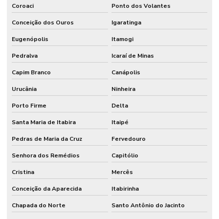
Coroaci
Ponto dos Volantes
Conceição dos Ouros
Igaratinga
Eugenópolis
Itamogi
Pedralva
Icaraí de Minas
Capim Branco
Canápolis
Urucânia
Ninheira
Porto Firme
Delta
Santa Maria de Itabira
Itaipé
Pedras de Maria da Cruz
Fervedouro
Senhora dos Remédios
Capitólio
Cristina
Mercês
Conceição da Aparecida
Itabirinha
Chapada do Norte
Santo Antônio do Jacinto