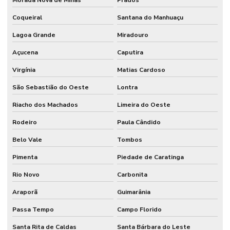
Morada Nova de Minas
Prados
Coqueiral
Santana do Manhuaçu
Lagoa Grande
Miradouro
Açucena
Caputira
Virgínia
Matias Cardoso
São Sebastião do Oeste
Lontra
Riacho dos Machados
Limeira do Oeste
Rodeiro
Paula Cândido
Belo Vale
Tombos
Pimenta
Piedade de Caratinga
Rio Novo
Carbonita
Araporã
Guimarânia
Passa Tempo
Campo Florido
Santa Rita de Caldas
Santa Bárbara do Leste