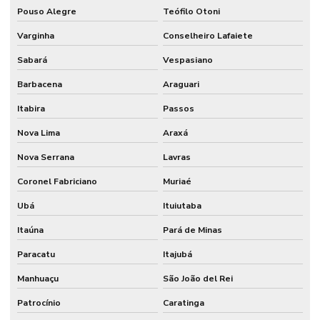
Pouso Alegre
Teófilo Otoni
Varginha
Conselheiro Lafaiete
Sabará
Vespasiano
Barbacena
Araguari
Itabira
Passos
Nova Lima
Araxá
Nova Serrana
Lavras
Coronel Fabriciano
Muriaé
Ubá
Ituiutaba
Itaúna
Pará de Minas
Paracatu
Itajubá
Manhuaçu
São João del Rei
Patrocínio
Caratinga