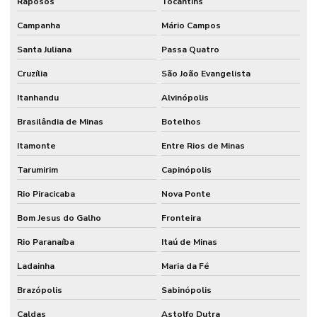
Raposos
Tocantins
Campanha
Mário Campos
Santa Juliana
Passa Quatro
Cruzília
São João Evangelista
Itanhandu
Alvinópolis
Brasilândia de Minas
Botelhos
Itamonte
Entre Rios de Minas
Tarumirim
Capinópolis
Rio Piracicaba
Nova Ponte
Bom Jesus do Galho
Fronteira
Rio Paranaíba
Itaú de Minas
Ladainha
Maria da Fé
Brazópolis
Sabinópolis
Caldas
Astolfo Dutra