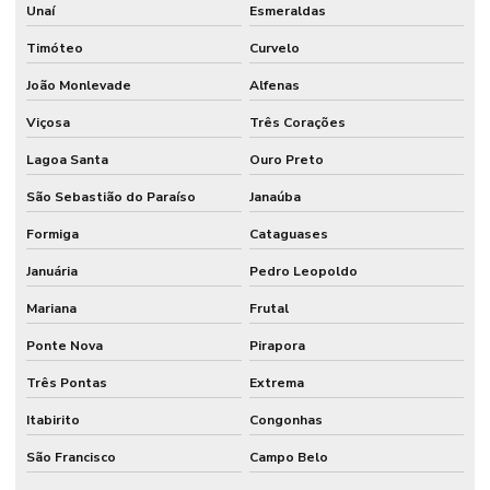
Unaí
Esmeraldas
Timóteo
Curvelo
João Monlevade
Alfenas
Viçosa
Três Corações
Lagoa Santa
Ouro Preto
São Sebastião do Paraíso
Janaúba
Formiga
Cataguases
Januária
Pedro Leopoldo
Mariana
Frutal
Ponte Nova
Pirapora
Três Pontas
Extrema
Itabirito
Congonhas
São Francisco
Campo Belo