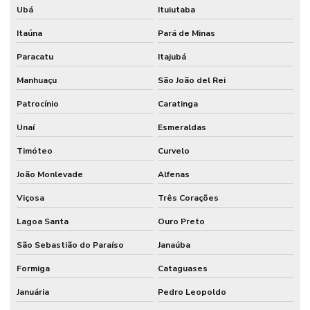
Ubá
Ituiutaba
Itaúna
Pará de Minas
Paracatu
Itajubá
Manhuaçu
São João del Rei
Patrocínio
Caratinga
Unaí
Esmeraldas
Timóteo
Curvelo
João Monlevade
Alfenas
Viçosa
Três Corações
Lagoa Santa
Ouro Preto
São Sebastião do Paraíso
Janaúba
Formiga
Cataguases
Januária
Pedro Leopoldo