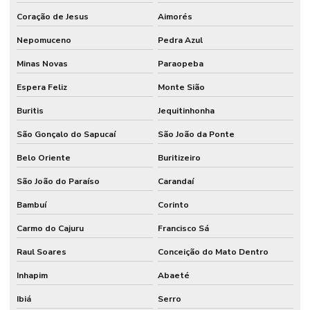
Coração de Jesus
Aimorés
Nepomuceno
Pedra Azul
Minas Novas
Paraopeba
Espera Feliz
Monte Sião
Buritis
Jequitinhonha
São Gonçalo do Sapucaí
São João da Ponte
Belo Oriente
Buritizeiro
São João do Paraíso
Carandaí
Bambuí
Corinto
Carmo do Cajuru
Francisco Sá
Raul Soares
Conceição do Mato Dentro
Inhapim
Abaeté
Ibiá
Serro