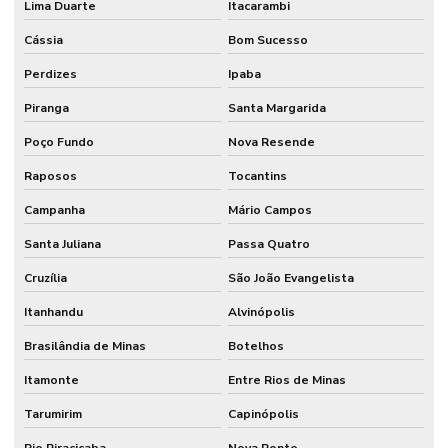
Lima Duarte
Itacarambi
Cássia
Bom Sucesso
Perdizes
Ipaba
Piranga
Santa Margarida
Poço Fundo
Nova Resende
Raposos
Tocantins
Campanha
Mário Campos
Santa Juliana
Passa Quatro
Cruzília
São João Evangelista
Itanhandu
Alvinópolis
Brasilândia de Minas
Botelhos
Itamonte
Entre Rios de Minas
Tarumirim
Capinópolis