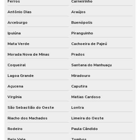
Ferros
Carneirinho
Antônio Dias
Araújos
Arceburgo
Buenópolis
Ipuiúna
Piranguinho
Mata Verde
Cachoeira de Pajeú
Morada Nova de Minas
Prados
Coqueiral
Santana do Manhuaçu
Lagoa Grande
Miradouro
Açucena
Caputira
Virgínia
Matias Cardoso
São Sebastião do Oeste
Lontra
Riacho dos Machados
Limeira do Oeste
Rodeiro
Paula Cândido
Belo Vale
Tombos