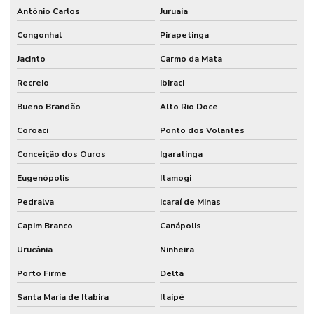
Antônio Carlos
Juruaia
Congonhal
Pirapetinga
Jacinto
Carmo da Mata
Recreio
Ibiraci
Bueno Brandão
Alto Rio Doce
Coroaci
Ponto dos Volantes
Conceição dos Ouros
Igaratinga
Eugenópolis
Itamogi
Pedralva
Icaraí de Minas
Capim Branco
Canápolis
Urucânia
Ninheira
Porto Firme
Delta
Santa Maria de Itabira
Itaipé