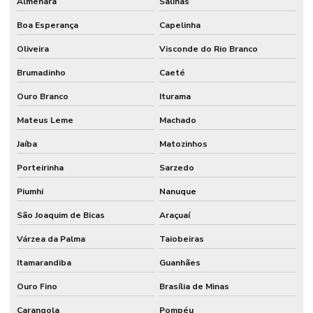
Almenara
Salinas
Boa Esperança
Capelinha
Oliveira
Visconde do Rio Branco
Brumadinho
Caeté
Ouro Branco
Iturama
Mateus Leme
Machado
Jaíba
Matozinhos
Porteirinha
Sarzedo
Piumhi
Nanuque
São Joaquim de Bicas
Araçuaí
Várzea da Palma
Taiobeiras
Itamarandiba
Guanhães
Ouro Fino
Brasília de Minas
Carangola
Pompéu