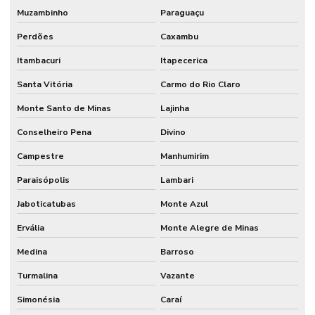
Muzambinho
Paraguaçu
Perdões
Caxambu
Itambacuri
Itapecerica
Santa Vitória
Carmo do Rio Claro
Monte Santo de Minas
Lajinha
Conselheiro Pena
Divino
Campestre
Manhumirim
Paraisópolis
Lambari
Jaboticatubas
Monte Azul
Ervália
Monte Alegre de Minas
Medina
Barroso
Turmalina
Vazante
Simonésia
Caraí