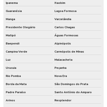
Ipanema
Itaobim
Guaranésia
Lagoa Formosa
Manga
Varzelândia
Presidente Olegário
Carlos Chagas
Matipó
Águas Formosas
Baependi
Alpinópolis
Campina Verde
Carmópolis de Minas
Luz
Malacacheta
Urucuia
Peçanha
Rio Pomba
Nova Era
Borda da Mata
São Domingos do Prata
Padre Paraíso
Santo Antônio do Amparo
Arinos
Resplendor