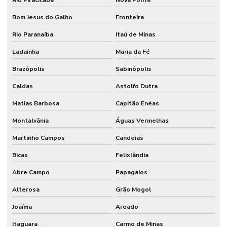
Rio Piracicaba
Nova Ponte
Bom Jesus do Galho
Fronteira
Rio Paranaíba
Itaú de Minas
Ladainha
Maria da Fé
Brazópolis
Sabinópolis
Caldas
Astolfo Dutra
Matias Barbosa
Capitão Enéas
Montalvânia
Águas Vermelhas
Martinho Campos
Candeias
Bicas
Felixlândia
Abre Campo
Papagaios
Alterosa
Grão Mogol
Joaíma
Areado
Itaguara
Carmo de Minas