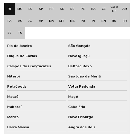
GO e
RJ
MG
ES
SP
PR
SC
RS
PE
BA
CE
AM
DF
PA
AC
AL
AP
MA
MT
MS
PB
PI
RN
RO
RR
SE
TO
Rio de Janeiro
São Gonçalo
Duque de Caxias
Nova Iguaçu
Campos dos Goytacazes
Belford Roxo
Niterói
São João de Meriti
Petrópolis
Volta Redonda
Macaé
Magé
Itaboraí
Cabo Frio
Maricá
Nova Friburgo
Barra Mansa
Angra dos Reis