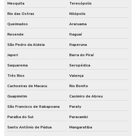
Mesquita
Teresópolis
Rio das Ostras
Nilópolis
Queimados
Araruama
Resende
Itaguaí
São Pedro da Aldeia
Itaperuna
Japeri
Barra do Piraí
Saquarema
Seropédica
Três Rios
Valença
Cachoeiras de Macacu
Rio Bonito
Guapimirim
Casimiro de Abreu
São Francisco de Itabapoana
Paraty
Paraíba do Sul
Paracambi
Santo Antônio de Pádua
Mangaratiba