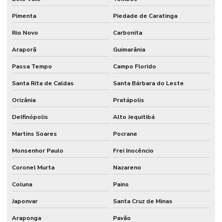
Pimenta
Piedade de Caratinga
Rio Novo
Carbonita
Araporã
Guimarânia
Passa Tempo
Campo Florido
Santa Rita de Caldas
Santa Bárbara do Leste
Orizânia
Pratápolis
Delfinópolis
Alto Jequitibá
Martins Soares
Pocrane
Monsenhor Paulo
Frei Inocêncio
Coronel Murta
Nazareno
Coluna
Pains
Japonvar
Santa Cruz de Minas
Araponga
Pavão