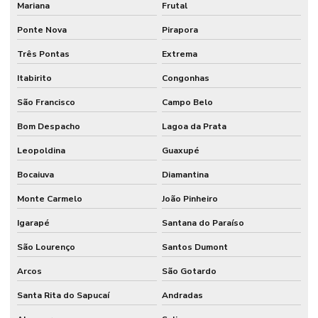
Mariana
Frutal
Ponte Nova
Pirapora
Três Pontas
Extrema
Itabirito
Congonhas
São Francisco
Campo Belo
Bom Despacho
Lagoa da Prata
Leopoldina
Guaxupé
Bocaiuva
Diamantina
Monte Carmelo
João Pinheiro
Igarapé
Santana do Paraíso
São Lourenço
Santos Dumont
Arcos
São Gotardo
Santa Rita do Sapucaí
Andradas