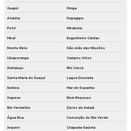
Guapé
Itinga
Ataléia
Itapagipe
Poté
Mirabela
Miraí
Engenheiro Caldas
Monte Belo
São João das Missões
Ubaporanga
Campos Altos
Itatiaiuçu
Rio Casca
Santa Maria do Suaçuí
Lagoa Dourada
Ilicínea
Mar de Espanha
Itapeva
Bom Repouso
Rio Vermelho
Dores do Indaiá
Água Boa
Conceição do Rio Verde
Jequeri
Chapada Gaúcha