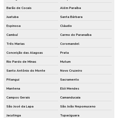
Barão de Cocais
Além Paraíba
Juatuba
Santa Bárbara
Espinosa
Cláudio
Cambuí
Carmo do Paranaíba
Três Marias
Coromandel
Conceição das Alagoas
Prata
Rio Pardo de Minas
Mutum
Santo Antônio do Monte
Novo Cruzeiro
Pitangui
Sacramento
Mantena
Elói Mendes
Campos Gerais
Camanducaia
São José da Lapa
São João Nepomuceno
Jacutinga
Tupaciguara