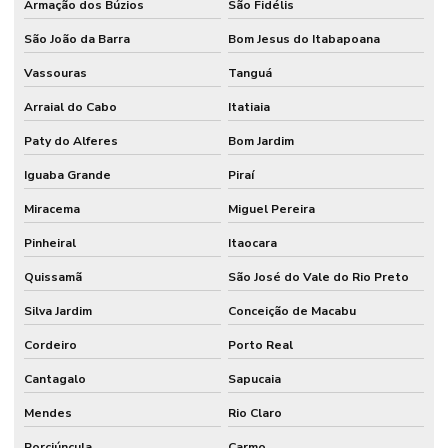
Armação dos Búzios
São Fidélis
São João da Barra
Bom Jesus do Itabapoana
Vassouras
Tanguá
Arraial do Cabo
Itatiaia
Paty do Alferes
Bom Jardim
Iguaba Grande
Piraí
Miracema
Miguel Pereira
Pinheiral
Itaocara
Quissamã
São José do Vale do Rio Preto
Silva Jardim
Conceição de Macabu
Cordeiro
Porto Real
Cantagalo
Sapucaia
Mendes
Rio Claro
Porciúncula
Carmo