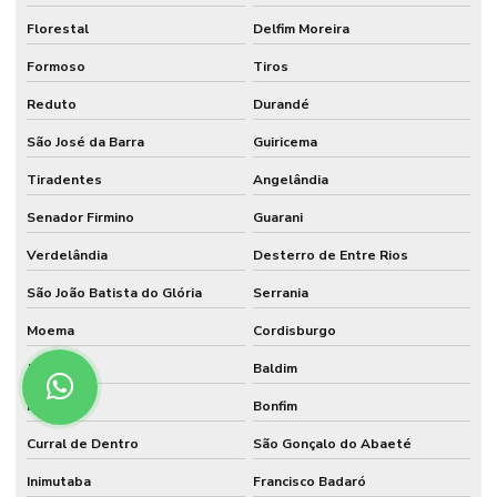
Florestal
Delfim Moreira
Formoso
Tiros
Reduto
Durandé
São José da Barra
Guiricema
Tiradentes
Angelândia
Senador Firmino
Guarani
Verdelândia
Desterro de Entre Rios
São João Batista do Glória
Serrania
Moema
Cordisburgo
Jacuí
Baldim
Munhoz
Bonfim
Curral de Dentro
São Gonçalo do Abaeté
Inimutaba
Francisco Badaró