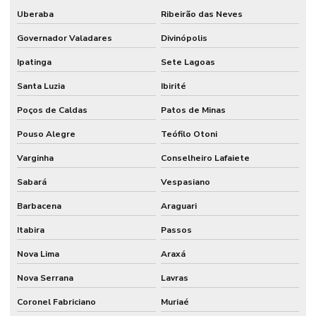
Uberaba
Ribeirão das Neves
Governador Valadares
Divinópolis
Ipatinga
Sete Lagoas
Santa Luzia
Ibirité
Poços de Caldas
Patos de Minas
Pouso Alegre
Teófilo Otoni
Varginha
Conselheiro Lafaiete
Sabará
Vespasiano
Barbacena
Araguari
Itabira
Passos
Nova Lima
Araxá
Nova Serrana
Lavras
Coronel Fabriciano
Muriaé