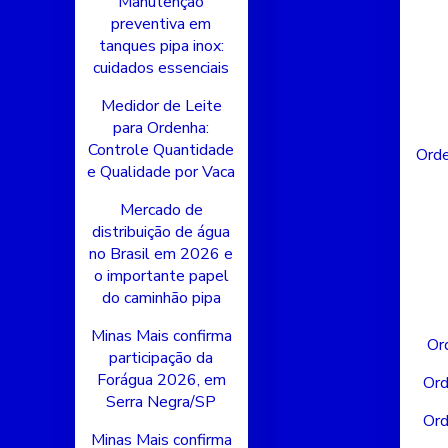
Manutenção
preventiva em
tanques pipa inox:
cuidados essenciais
Medidor de Leite
para Ordenha:
Controle Quantidade
Orde
e Qualidade por Vaca
Mercado de
distribuição de água
no Brasil em 2026 e
o importante papel
do caminhão pipa
Minas Mais confirma
Or
participação da
Forágua 2026, em
Ord
Serra Negra/SP
Ord
Minas Mais confirma