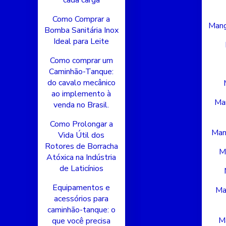
cada carga
Como Comprar a
Mang
Bomba Sanitária Inox
Ideal para Leite
Como comprar um
Caminhão-Tanque:
do cavalo mecânico
ao implemento à
Man
venda no Brasil.
Como Prolongar a
Man
Vida Útil dos
Rotores de Borracha
M
Atóxica na Indústria
de Laticínios
Equipamentos e
Ma
acessórios para
caminhão-tanque: o
Ma
que você precisa