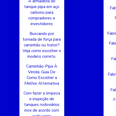
A armadilha do
tanque pipa em aço
Fab
carbono para
compradores e
investidores
Fabr
Buscando por
tomada de força para
Fab
caminhão ou trator?
Veja como escolher o
modelo correto.
Fa
Caminhão-Pipa À
Venda: Guia De
Fabr
Como Escolher a
Melhor Alternativa
Fab
Com fazer a limpeza
e inspeção de
F
tanques rodoviários
inox de acordo com