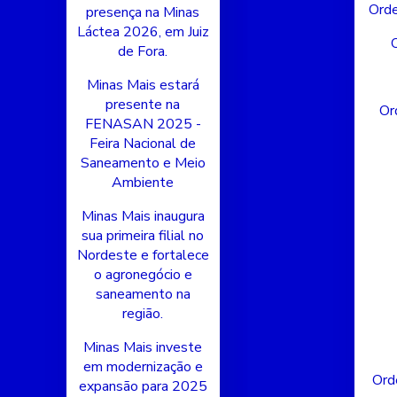
Orde
presença na Minas
Láctea 2026, em Juiz
de Fora.
Minas Mais estará
presente na
Or
FENASAN 2025 -
Feira Nacional de
Saneamento e Meio
Ambiente
Minas Mais inaugura
sua primeira filial no
Nordeste e fortalece
o agronegócio e
saneamento na
região.
Minas Mais investe
em modernização e
Ord
expansão para 2025