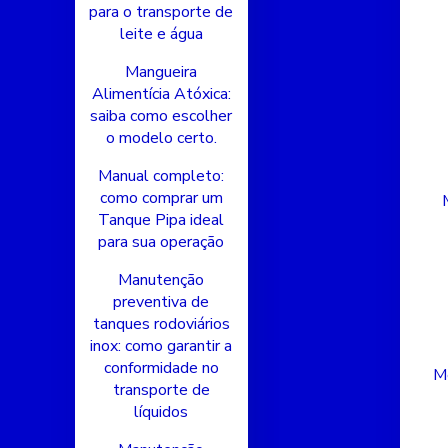
para o transporte de
leite e água
Mangueira
Alimentícia Atóxica:
saiba como escolher
o modelo certo.
Manual completo:
como comprar um
Tanque Pipa ideal
para sua operação
Manutenção
preventiva de
tanques rodoviários
inox: como garantir a
conformidade no
Me
transporte de
líquidos