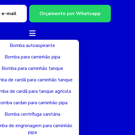
 e-mail
Orçamento por Whatsapp
Bomba autoaspirante
Bomba para caminhão pipa
Bomba para caminhão tanque
ba de cardã para caminhão tanque
mba de cardã para tanque agrícola
omba cardan para caminhão pipa
Bomba centrífuga sanitária
ba de engrenagem para caminhão
pipa