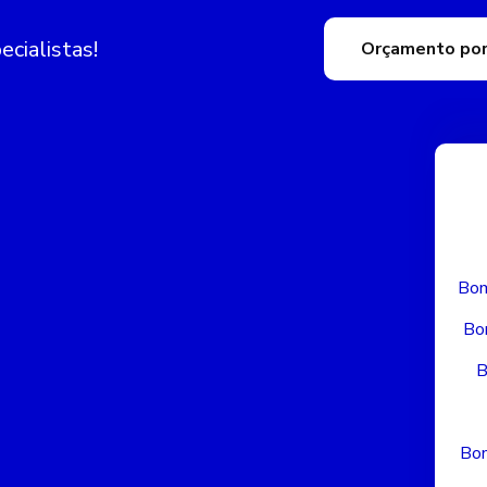
cialistas!
Orçamento por
Bom
Bo
B
Bom