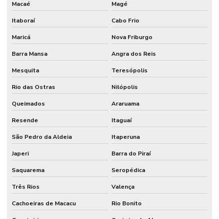
Macaé
Magé
Itaboraí
Cabo Frio
Maricá
Nova Friburgo
Barra Mansa
Angra dos Reis
Mesquita
Teresópolis
Rio das Ostras
Nilópolis
Queimados
Araruama
Resende
Itaguaí
São Pedro da Aldeia
Itaperuna
Japeri
Barra do Piraí
Saquarema
Seropédica
Três Rios
Valença
Cachoeiras de Macacu
Rio Bonito