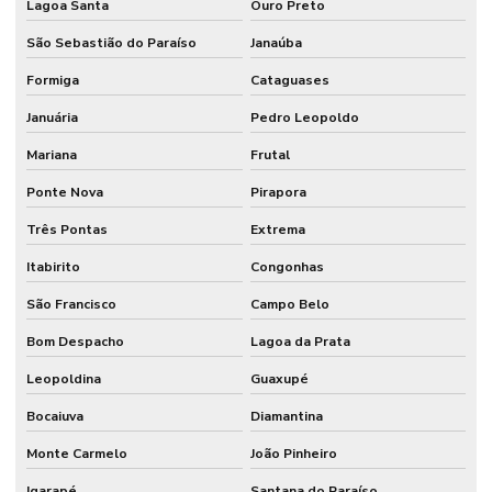
Lagoa Santa
Ouro Preto
São Sebastião do Paraíso
Janaúba
Formiga
Cataguases
Januária
Pedro Leopoldo
Mariana
Frutal
Ponte Nova
Pirapora
Três Pontas
Extrema
Itabirito
Congonhas
São Francisco
Campo Belo
Bom Despacho
Lagoa da Prata
Leopoldina
Guaxupé
Bocaiuva
Diamantina
Monte Carmelo
João Pinheiro
Igarapé
Santana do Paraíso