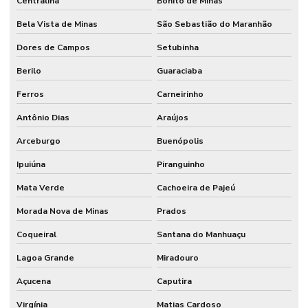
Centralina
Bonito de Minas
Bela Vista de Minas
São Sebastião do Maranhão
Dores de Campos
Setubinha
Berilo
Guaraciaba
Ferros
Carneirinho
Antônio Dias
Araújos
Arceburgo
Buenópolis
Ipuiúna
Piranguinho
Mata Verde
Cachoeira de Pajeú
Morada Nova de Minas
Prados
Coqueiral
Santana do Manhuaçu
Lagoa Grande
Miradouro
Açucena
Caputira
Virgínia
Matias Cardoso