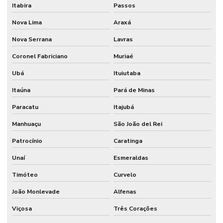
Itabira
Passos
Nova Lima
Araxá
Nova Serrana
Lavras
Coronel Fabriciano
Muriaé
Ubá
Ituiutaba
Itaúna
Pará de Minas
Paracatu
Itajubá
Manhuaçu
São João del Rei
Patrocínio
Caratinga
Unaí
Esmeraldas
Timóteo
Curvelo
João Monlevade
Alfenas
Viçosa
Três Corações