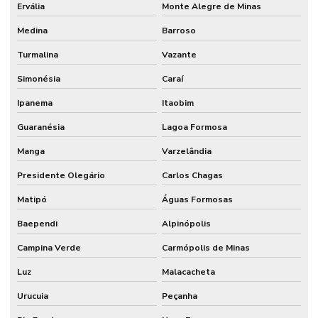
Ervália
Monte Alegre de Minas
Medina
Barroso
Turmalina
Vazante
Simonésia
Caraí
Ipanema
Itaobim
Guaranésia
Lagoa Formosa
Manga
Varzelândia
Presidente Olegário
Carlos Chagas
Matipó
Águas Formosas
Baependi
Alpinópolis
Campina Verde
Carmópolis de Minas
Luz
Malacacheta
Urucuia
Peçanha