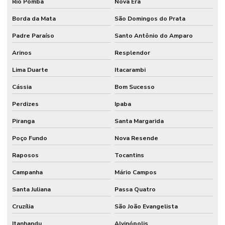
Rio Pomba
Nova Era
Borda da Mata
São Domingos do Prata
Padre Paraíso
Santo Antônio do Amparo
Arinos
Resplendor
Lima Duarte
Itacarambi
Cássia
Bom Sucesso
Perdizes
Ipaba
Piranga
Santa Margarida
Poço Fundo
Nova Resende
Raposos
Tocantins
Campanha
Mário Campos
Santa Juliana
Passa Quatro
Cruzília
São João Evangelista
Itanhandu
Alvinópolis