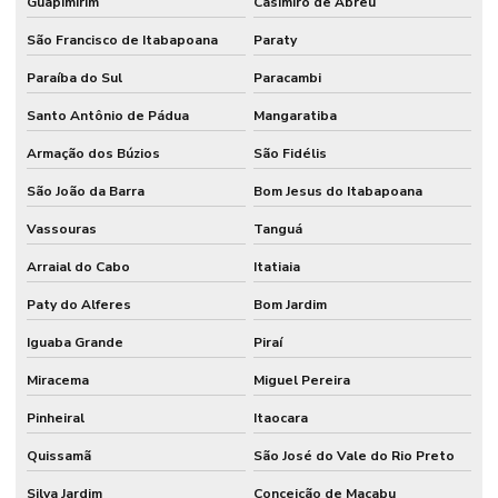
Guapimirim
Casimiro de Abreu
São Francisco de Itabapoana
Paraty
Paraíba do Sul
Paracambi
Santo Antônio de Pádua
Mangaratiba
Armação dos Búzios
São Fidélis
São João da Barra
Bom Jesus do Itabapoana
Vassouras
Tanguá
Arraial do Cabo
Itatiaia
Paty do Alferes
Bom Jardim
Iguaba Grande
Piraí
Miracema
Miguel Pereira
Pinheiral
Itaocara
Quissamã
São José do Vale do Rio Preto
Silva Jardim
Conceição de Macabu