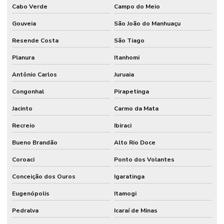
Cabo Verde
Campo do Meio
Gouveia
São João do Manhuaçu
Resende Costa
São Tiago
Planura
Itanhomi
Antônio Carlos
Juruaia
Congonhal
Pirapetinga
Jacinto
Carmo da Mata
Recreio
Ibiraci
Bueno Brandão
Alto Rio Doce
Coroaci
Ponto dos Volantes
Conceição dos Ouros
Igaratinga
Eugenópolis
Itamogi
Pedralva
Icaraí de Minas