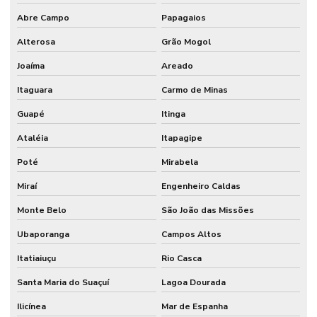
Abre Campo
Papagaios
Alterosa
Grão Mogol
Joaíma
Areado
Itaguara
Carmo de Minas
Guapé
Itinga
Ataléia
Itapagipe
Poté
Mirabela
Miraí
Engenheiro Caldas
Monte Belo
São João das Missões
Ubaporanga
Campos Altos
Itatiaiuçu
Rio Casca
Santa Maria do Suaçuí
Lagoa Dourada
Ilicínea
Mar de Espanha