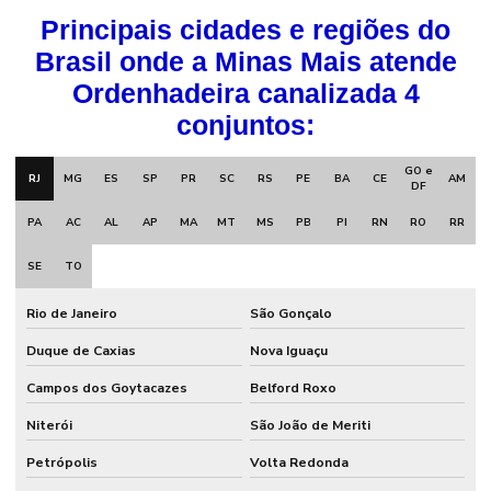
Principais cidades e regiões do
Brasil onde a Minas Mais atende
Ordenhadeira canalizada 4
conjuntos:
GO e
RJ
MG
ES
SP
PR
SC
RS
PE
BA
CE
AM
DF
PA
AC
AL
AP
MA
MT
MS
PB
PI
RN
RO
RR
SE
TO
Rio de Janeiro
São Gonçalo
Duque de Caxias
Nova Iguaçu
Campos dos Goytacazes
Belford Roxo
Niterói
São João de Meriti
Petrópolis
Volta Redonda