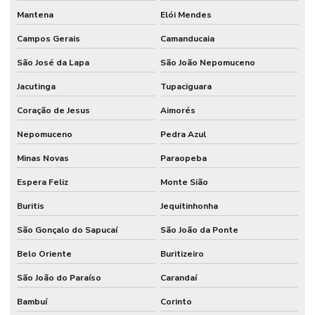
Mantena
Elói Mendes
Campos Gerais
Camanducaia
São José da Lapa
São João Nepomuceno
Jacutinga
Tupaciguara
Coração de Jesus
Aimorés
Nepomuceno
Pedra Azul
Minas Novas
Paraopeba
Espera Feliz
Monte Sião
Buritis
Jequitinhonha
São Gonçalo do Sapucaí
São João da Ponte
Belo Oriente
Buritizeiro
São João do Paraíso
Carandaí
Bambuí
Corinto