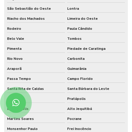
São Sebastião do Oeste
Lontra
Riacho dos Machados
Limeira do Oeste
Rodeiro
Paula Cândido
Belo Vale
Tombos
Pimenta
Piedade de Caratinga
Rio Novo
Carbonita
Araporã
Guimarânia
Passa Tempo
Campo Florido
Santa Rita de Caldas
Santa Bárbara do Leste
Orizânia
Pratápolis
Delfinópolis
Alto Jequitibá
Martins Soares
Pocrane
Monsenhor Paulo
Frei Inocêncio